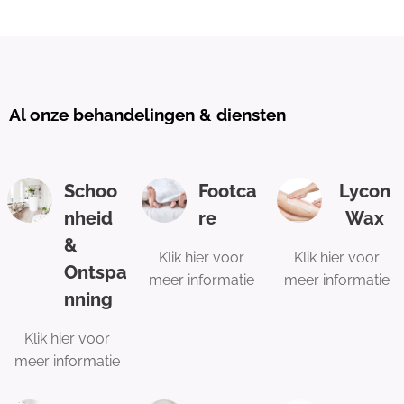
Al onze behandelingen & diensten
Schoo
Footca
Lycon
nheid
re
Wax
&
Klik hier voor
Klik hier voor
Ontspa
meer informatie
meer informatie
nning
Klik hier voor
meer informatie